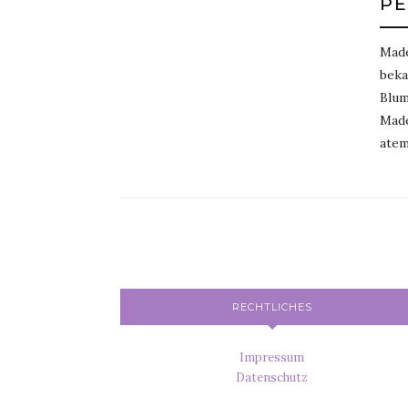
PE
Made
beka
Blum
Made
atem
RECHTLICHES
Impressum
Datenschutz