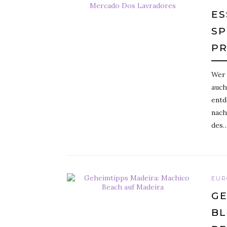
ES
SP
PR
Wer 
auch
entd
nach
des
EUR
GE
BL