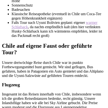
Höhe
Sonnenschutz
Badesachen
Klassische Reiseapotheke (eventuell in Chile um Coca-Tee
gegen Höhenkrankheit ergänzen)
Falls Tour nach Uyuni Bolivien geplant: eigener
warmer
Schlafsack
, da nachts empfindlich kalt (den hier verlinkten
Husky-Schlafsack kann ich wärmstens empfehlen, leider ist
das Packmaß recht groß)
Chile auf eigene Faust oder geführte
Tour?
Unsere dreiwöchige Reise durch Chile war in punkto
Fortbewegungsmittel bunt gemischt. Wir sind geflogen, Bus
gefahren, haben in Patagonien ein Auto gemietet und das Altiplano
und die Uyuni-Salzwüste auf geführten Touren entdeckt.
Flugzeug
Insgesamt ist das Reisen innerhalb von Chile, insbesondere wenn
ich die großen Reisedistanzen bedenke, recht günstig. Unsere
Inlandsflüge haben wir alle bei Sky Airline gebucht. Die Preise
waren moderat und die Flugzeuge aus Laienperspektive