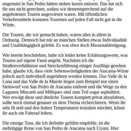
ungenutzt in San Pedro hätten stehen lassen müssen. Das hat sich
für uns nicht gerechnet, sodass wir dementsprechend auf die
angebotenen Touren angewiesen waren. Mit öffentlichen
Verkehrsmitteln kommen Touristen auf jeden Fall nicht gut in die
Wüste.
Die Touren, die wir gemacht haben, waren alles in allem in
Ordnung. Dennoch hat mir an manchen Stellen etwas Individualität
und Unabhängigkeit gefehlt. Es war eben doch Massenabfertigung.
Wie bereits beschrieben, habe ich leider keine Erfahrungswerte, was
Touren auf eigene Faust angeht. Nachdem ich die
Straßenverhältnisse und Streckenführung einiger Ausflüge gesehen
habe, glaube ich, dass viele Sehenswürdigkeiten der Atacama-Wüste
jedoch auch individuell angefahren werden können. Das Valle de la
Luna und das Valle de la Muerte liegen zum Beispiel nur einen
Steinwurf von San Pedro de Atacama entfernt und die Wege zu den
Lagunen Miscanti und Miñiques sind zum Teil sogar asphaltiert.
Wer erwägt diese und ähnliche Touren komplett privat abzufahren,
sollte noch einmal genauer zu dem Thema recherchieren. Wenn ihr
sehr fit seid und den hohen Temperaturen trotzdem möchtet, könnt
ihr auch ein Fahrrad leihen.
Die einzige Tour, die ich definitiv geführt empfehle, ist die
mehrtägige Reise von San Pedro de Atacama nach Uyuni. Hier