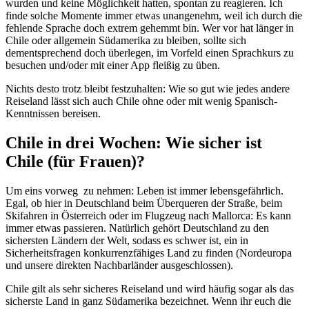
wurden und keine Möglichkeit hatten, spontan zu reagieren. Ich
finde solche Momente immer etwas unangenehm, weil ich durch die
fehlende Sprache doch extrem gehemmt bin. Wer vor hat länger in
Chile oder allgemein Südamerika zu bleiben, sollte sich
dementsprechend doch überlegen, im Vorfeld einen Sprachkurs zu
besuchen und/oder mit einer App fleißig zu üben.
Nichts desto trotz bleibt festzuhalten: Wie so gut wie jedes andere
Reiseland lässt sich auch Chile ohne oder mit wenig Spanisch-
Kenntnissen bereisen.
Chile in drei Wochen: Wie sicher ist
Chile (für Frauen)?
Um eins vorweg zu nehmen: Leben ist immer lebensgefährlich.
Egal, ob hier in Deutschland beim Überqueren der Straße, beim
Skifahren in Österreich oder im Flugzeug nach Mallorca: Es kann
immer etwas passieren. Natürlich gehört Deutschland zu den
sichersten Ländern der Welt, sodass es schwer ist, ein in
Sicherheitsfragen konkurrenzfähiges Land zu finden (Nordeuropa
und unsere direkten Nachbarländer ausgeschlossen).
Chile gilt als sehr sicheres Reiseland und wird häufig sogar als das
sicherste Land in ganz Südamerika bezeichnet. Wenn ihr euch die