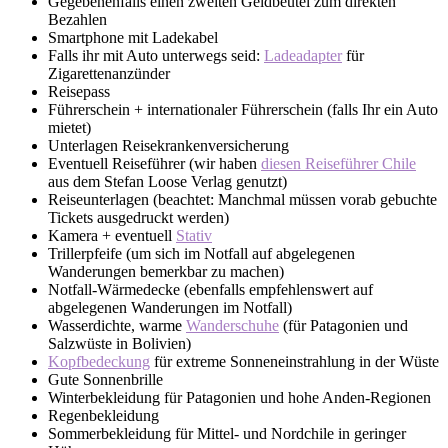
Gegebenenfalls einen zweiten Geldbeutel zum direkten
Bezahlen
Smartphone mit Ladekabel
Falls ihr mit Auto unterwegs seid:
Ladeadapter
für
Zigarettenanzünder
Reisepass
Führerschein + internationaler Führerschein (falls Ihr ein Auto
mietet)
Unterlagen Reisekrankenversicherung
Eventuell Reiseführer (wir haben
diesen Reiseführer Chile
aus dem Stefan Loose Verlag genutzt)
Reiseunterlagen (beachtet: Manchmal müssen vorab gebuchte
Tickets ausgedruckt werden)
Kamera + eventuell
Stativ
Trillerpfeife (um sich im Notfall auf abgelegenen
Wanderungen bemerkbar zu machen)
Notfall-Wärmedecke (ebenfalls empfehlenswert auf
abgelegenen Wanderungen im Notfall)
Wasserdichte, warme
Wanderschuhe
(für Patagonien und
Salzwüste in Bolivien)
Kopfbedeckung
für extreme Sonneneinstrahlung in der Wüste
Gute Sonnenbrille
Winterbekleidung für Patagonien und hohe Anden-Regionen
Regenbekleidung
Sommerbekleidung für Mittel- und Nordchile in geringer