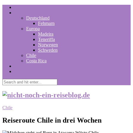
Startseite
Reiseziele
Deutschland
Fehmarn
Europa
Madeira
Teneriffa
Norwegen
Schweden
Chile
Costa Rica
Wohnmobil Ausbau
Über mich
Chile
Reiseroute Chile in drei Wochen