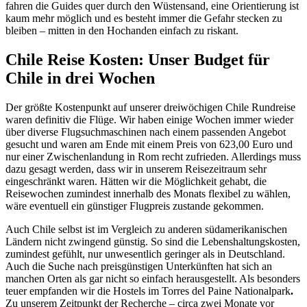
fahren die Guides quer durch den Wüstensand, eine Orientierung ist
kaum mehr möglich und es besteht immer die Gefahr stecken zu
bleiben – mitten in den Hochanden einfach zu riskant.
Chile Reise Kosten: Unser Budget für
Chile in drei Wochen
Der größte Kostenpunkt auf unserer dreiwöchigen Chile Rundreise
waren definitiv die Flüge. Wir haben einige Wochen immer wieder
über diverse Flugsuchmaschinen nach einem passenden Angebot
gesucht und waren am Ende mit einem Preis von 623,00 Euro und
nur einer Zwischenlandung in Rom recht zufrieden. Allerdings muss
dazu gesagt werden, dass wir in unserem Reisezeitraum sehr
eingeschränkt waren. Hätten wir die Möglichkeit gehabt, die
Reisewochen zumindest innerhalb des Monats flexibel zu wählen,
wäre eventuell ein günstiger Flugpreis zustande gekommen.
Auch Chile selbst ist im Vergleich zu anderen südamerikanischen
Ländern nicht zwingend günstig. So sind die Lebenshaltungskosten,
zumindest gefühlt, nur unwesentlich geringer als in Deutschland.
Auch die Suche nach preisgünstigen Unterkünften hat sich an
manchen Orten als gar nicht so einfach herausgestellt. Als besonders
teuer empfanden wir die Hostels im Torres del Paine Nationalpark
.
Zu unserem Zeitpunkt der Recherche – circa zwei Monate vor