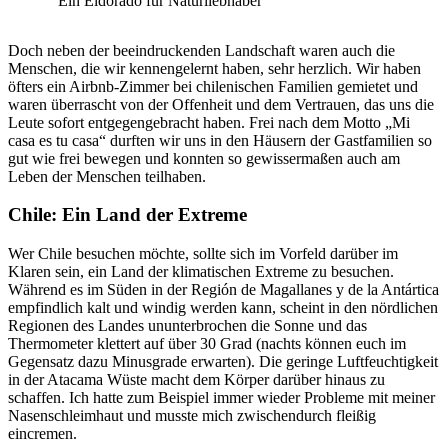
Ein Eldorado für Naturliebhaber
Doch neben der beeindruckenden Landschaft waren auch die
Menschen, die wir kennengelernt haben, sehr herzlich. Wir haben
öfters ein Airbnb-Zimmer bei chilenischen Familien gemietet und
waren überrascht von der Offenheit und dem Vertrauen, das uns die
Leute sofort entgegengebracht haben. Frei nach dem Motto „Mi
casa es tu casa“ durften wir uns in den Häusern der Gastfamilien so
gut wie frei bewegen und konnten so gewissermaßen auch am
Leben der Menschen teilhaben.
Chile: Ein Land der Extreme
Wer Chile besuchen möchte, sollte sich im Vorfeld darüber im
Klaren sein, ein Land der klimatischen Extreme zu besuchen.
Während es im Süden in der Región de Magallanes y de la Antártica
empfindlich kalt und windig werden kann, scheint in den nördlichen
Regionen des Landes ununterbrochen die Sonne und das
Thermometer klettert auf über 30 Grad (nachts können euch im
Gegensatz dazu Minusgrade erwarten). Die geringe Luftfeuchtigkeit
in der Atacama Wüste macht dem Körper darüber hinaus zu
schaffen. Ich hatte zum Beispiel immer wieder Probleme mit meiner
Nasenschleimhaut und musste mich zwischendurch fleißig
eincremen.