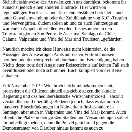
Sicherheitshinweise des Auswärtigen Amts durchlest, bekommt ihr
zunächst jedoch einen anderen Eindruck. Hier wird von
regelmäßigen Rucksack- und Taschendiebstählen berichtet – auch
unter Gewaltanwendung oder der Zuhilfenahme von K.O.-Tropfen
und Nervengiften. Zudem sollen ab und zu auch Fahrzeuge an
wartenden Ampeln überfallen werden. Insbesondere in den
Touristenregionen San Pedro de Atacama, Santiago de Chile,
Calama, Valparaíso und Viña del Mar sind Touristen „gefährdet“.
Natürlich möchte ich diese Hinweise nicht kleinreden, da die
Aussagen des Auswärtigen Amts auf realen Vorkommnissen
beruhen und dementsprechend durchaus ihre Berechtigung haben.
Nichts desto trotz darf Angst euer Reiseerlebnis auf keinen Fall stark
beeinflussen oder noch schlimmer: Euch komplett von der Reise
abhalten.
Edit November 2019: Wie ihr vielleicht mitbekommen habt,
protestieren die Chilenen aktuell ausgiebig gegen die aktuelle
Regierung und das neoliberalistische Wirtschaftsmodell – absolut
verständlich und überfällig. Bedenkt jedoch, dass es dadurch zu
massiven Einschränkungen im Nahverkehr (insbesondere in
Santiago, aber auch in Valparaíso und Viña del Mar) kommt. Auch
öffentliche Plätze in den großen Städten und Versammlungen solltet
ihr unbedingt meiden, denn die Polizei geht brutal gegen die
Demonstranten vor. Darüber hinaus kommt es auch zu