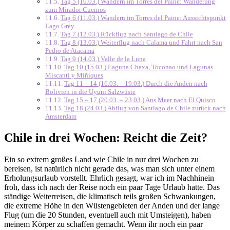
Tag 5 (10.03.) Wandern im Torres del Paine: Wanderung
zum Mirador Cuernos
Tag 6 (11.03.) Wandern im Torres del Paine: Aussichtspunkt
Lago Grey
Tag 7 (12.03.) Rückflug nach Santiago de Chile
Tag 8 (13.03.) Weiterflug nach Calama und Fahrt nach San
Pedro de Atacama
Tag 9 (14.03.) Valle de la Luna
Tag 10 (15.03.) Laguna Chaxa, Toconao und Lagunas
Miscanti y Miñiques
Tag 11 – 14 (16.03. – 19.03.) Durch die Anden nach
Bolivien in die Uyuni Salzwüste
Tag 15 – 17 (20.03. – 23.03.) Ans Meer nach El Quisco
Tag 18 (24.03.) Abflug von Santiago de Chile zurück nach
Amsterdam
Chile in drei Wochen: Reicht die Zeit?
Ein so extrem großes Land wie Chile in nur drei Wochen zu
bereisen, ist natürlich nicht gerade das, was man sich unter einem
Erholungsurlaub vorstellt. Ehrlich gesagt, war ich im Nachhinein
froh, dass ich nach der Reise noch ein paar Tage Urlaub hatte. Das
ständige Weiterreisen, die klimatisch teils großen Schwankungen,
die extreme Höhe in den Wüstengebieten der Anden und der lange
Flug (um die 20 Stunden, eventuell auch mit Umsteigen), haben
meinem Körper zu schaffen gemacht. Wenn ihr noch ein paar