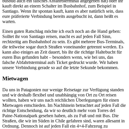
busbud auch ein falsches Abfahrtsterminal angegeben hat) oder ihr
kauft direkt an einem Schalter im Busbahnhof, zum Beispiel in
Santiago. Wenn ihr spontan kauft, kann es aber natürlich sein, dass
eure präferierte Verbindung bereits ausgebucht ist, dann heißt es
warten.
Einen guten Ratschlag möchte ich euch noch an die Hand geben:
Solltet ihr von Santiago reisen, macht es auf jeden Fall Sinn,
rechtzeitig am Busbahnhof zu sein. Es gibt mehrere Bus-Terminals,
die teilweise sogar durch Straßen voneinander getrennt werden. Es
kann also einiges an Zeit dauert, bis ihr die richtige Haltebucht für
euren Bus gefunden habt – besonders wenn, wie bei uns, das
falsche Abfahrtsterminal aufs Ticket gedruckt wurde. Wir haben
unsere Verbindung gerade so auf die letzte Sekunde bekommen.
Mietwagen
Da uns in Patagonien nur wenige Reisetage zur Verfügung standen
und wir deshalb flexibel und unabhängig von Ort zu Ort reisen
wollten, haben wir uns nach reichlichen Überlegungen für einen
Mietwagen entschieden. Im Nachhinein betrachtet auf jeden Fall die
richtige Entscheidung, da wir so deutlich mehr vom Torres del
Paine-Nationalpark gesehen haben, als zu Fuß und mit Bus. Die
Straßen, die wir im Süden in Chile gefahren sind, waren allesamt in
Ordnung. Dennoch ist auf jeden Fall ein 4×4-Fahrzeug zu