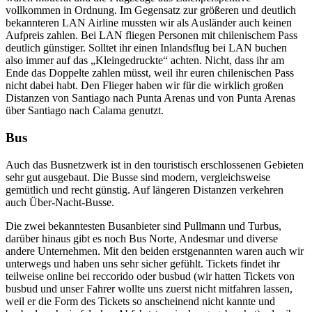
vollkommen in Ordnung. Im Gegensatz zur größeren und deutlich
bekannteren LAN Airline mussten wir als Ausländer auch keinen
Aufpreis zahlen. Bei LAN fliegen Personen mit chilenischem Pass
deutlich günstiger. Solltet ihr einen Inlandsflug bei LAN buchen
also immer auf das „Kleingedruckte“ achten. Nicht, dass ihr am
Ende das Doppelte zahlen müsst, weil ihr euren chilenischen Pass
nicht dabei habt. Den Flieger haben wir für die wirklich großen
Distanzen von Santiago nach Punta Arenas und von Punta Arenas
über Santiago nach Calama genutzt.
Bus
Auch das Busnetzwerk ist in den touristisch erschlossenen Gebieten
sehr gut ausgebaut. Die Busse sind modern, vergleichsweise
gemütlich und recht günstig. Auf längeren Distanzen verkehren
auch Über-Nacht-Busse.
Die zwei bekanntesten Busanbieter sind Pullmann und Turbus,
darüber hinaus gibt es noch Bus Norte, Andesmar und diverse
andere Unternehmen. Mit den beiden erstgenannten waren auch wir
unterwegs und haben uns sehr sicher gefühlt. Tickets findet ihr
teilweise online bei reccorido oder busbud (wir hatten Tickets von
busbud und unser Fahrer wollte uns zuerst nicht mitfahren lassen,
weil er die Form des Tickets so anscheinend nicht kannte und