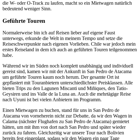
die W- oder O-Track zu laufen, macht so ein Mietwagen natürlich
bedeutend weniger Sinn.
Geführte Touren
Normalerweise bin ich auf Reisen lieber auf eigene Faust
unterwegs, erkunde die Welt in meinem Tempo und setze die
Reiseschwerpunkte nach eigenen Vorlieben. Chile war jedoch mein
erstes Reiseland in dem ich auch an geführten Touren teilgenommen
habe.
Während wir im Süden noch komplett unabhängig und individuell
gereist sind, kamen wir mit der Ankunft in San Pedro de Atacama
um geführte Touren kaum noch herum. Der gesamte Ort ist
gepflastert mit Touranbietern unterschiedlichster Preisklassen. Alle
bieten Trips zu den Lagunen Miscanti und Miñiques, den Tatio-
Geysiren und ins Valle de la Luna an. Auch die mehrtägige Reise
nach Uyuni ist bei vielen Anbietern im Programm.
Einen Mietwagen zu buchen, stand für uns in San Pedro de
Atacama von vorneherein nicht zur Debatte, da wir den Wagen in
Calama (nächster Flughafen zu San Pedro de Atacama) gemietet
hätten, um mit ihm von dort nach San Pedro und später wieder
zurück zu fahren. Gleichzeitig war unsere Tour nach Bolivien
bereits fest eingeplant, sodass wir den Wagen ein paar Tage