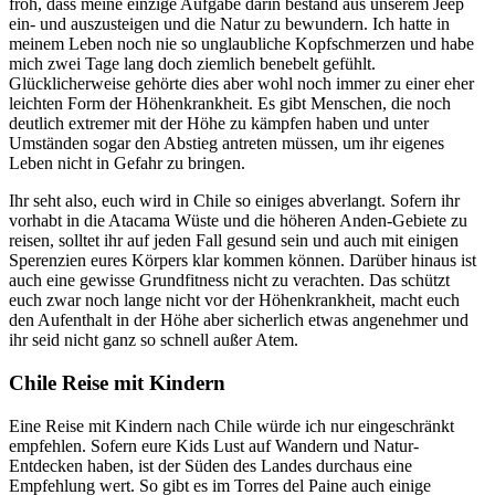
froh, dass meine einzige Aufgabe darin bestand aus unserem Jeep
ein- und auszusteigen und die Natur zu bewundern. Ich hatte in
meinem Leben noch nie so unglaubliche Kopfschmerzen und habe
mich zwei Tage lang doch ziemlich benebelt gefühlt.
Glücklicherweise gehörte dies aber wohl noch immer zu einer eher
leichten Form der Höhenkrankheit. Es gibt Menschen, die noch
deutlich extremer mit der Höhe zu kämpfen haben und unter
Umständen sogar den Abstieg antreten müssen, um ihr eigenes
Leben nicht in Gefahr zu bringen.
Ihr seht also, euch wird in Chile so einiges abverlangt. Sofern ihr
vorhabt in die Atacama Wüste und die höheren Anden-Gebiete zu
reisen, solltet ihr auf jeden Fall gesund sein und auch mit einigen
Sperenzien eures Körpers klar kommen können. Darüber hinaus ist
auch eine gewisse Grundfitness nicht zu verachten. Das schützt
euch zwar noch lange nicht vor der Höhenkrankheit, macht euch
den Aufenthalt in der Höhe aber sicherlich etwas angenehmer und
ihr seid nicht ganz so schnell außer Atem.
Chile Reise mit Kindern
Eine Reise mit Kindern nach Chile würde ich nur eingeschränkt
empfehlen. Sofern eure Kids Lust auf Wandern und Natur-
Entdecken haben, ist der Süden des Landes durchaus eine
Empfehlung wert. So gibt es im Torres del Paine auch einige