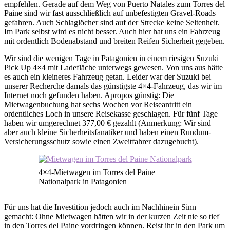
empfehlen. Gerade auf dem Weg von Puerto Natales zum Torres del
Paine sind wir fast ausschließlich auf unbefestigten Gravel-Roads
gefahren. Auch Schlaglöcher sind auf der Strecke keine Seltenheit.
Im Park selbst wird es nicht besser. Auch hier hat uns ein Fahrzeug
mit ordentlich Bodenabstand und breiten Reifen Sicherheit gegeben.
Wir sind die wenigen Tage in Patagonien in einem riesigen Suzuki
Pick Up 4×4 mit Ladefläche unterwegs gewesen. Von uns aus hätte
es auch ein kleineres Fahrzeug getan. Leider war der Suzuki bei
unserer Recherche damals das günstigste 4×4-Fahrzeug, das wir im
Internet noch gefunden haben. Apropos günstig: Die
Mietwagenbuchung hat sechs Wochen vor Reiseantritt ein
ordentliches Loch in unsere Reisekasse geschlagen. Für fünf Tage
haben wir umgerechnet 377,00 € gezahlt (Anmerkung: Wir sind
aber auch kleine Sicherheitsfanatiker und haben einen Rundum-
Versicherungsschutz sowie einen Zweitfahrer dazugebucht).
4×4-Mietwagen im Torres del Paine
Nationalpark in Patagonien
Für uns hat die Investition jedoch auch im Nachhinein Sinn
gemacht: Ohne Mietwagen hätten wir in der kurzen Zeit nie so tief
in den Torres del Paine vordringen können. Reist ihr in den Park um