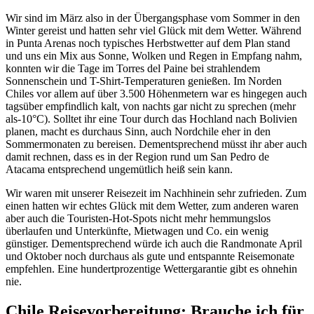
Wir sind im März also in der Übergangsphase vom Sommer in den
Winter gereist und hatten sehr viel Glück mit dem Wetter. Während
in Punta Arenas noch typisches Herbstwetter auf dem Plan stand
und uns ein Mix aus Sonne, Wolken und Regen in Empfang nahm,
konnten wir die Tage im Torres del Paine bei strahlendem
Sonnenschein und T-Shirt-Temperaturen genießen. Im Norden
Chiles vor allem auf über 3.500 Höhenmetern war es hingegen auch
tagsüber empfindlich kalt, von nachts gar nicht zu sprechen (mehr
als-10°C). Solltet ihr eine Tour durch das Hochland nach Bolivien
planen, macht es durchaus Sinn, auch Nordchile eher in den
Sommermonaten zu bereisen. Dementsprechend müsst ihr aber auch
damit rechnen, dass es in der Region rund um San Pedro de
Atacama entsprechend ungemütlich heiß sein kann.
Wir waren mit unserer Reisezeit im Nachhinein sehr zufrieden. Zum
einen hatten wir echtes Glück mit dem Wetter, zum anderen waren
aber auch die Touristen-Hot-Spots nicht mehr hemmungslos
überlaufen und Unterkünfte, Mietwagen und Co. ein wenig
günstiger. Dementsprechend würde ich auch die Randmonate April
und Oktober noch durchaus als gute und entspannte Reisemonate
empfehlen. Eine hundertprozentige Wettergarantie gibt es ohnehin
nie.
Chile Reisevorbereitung: Brauche ich für