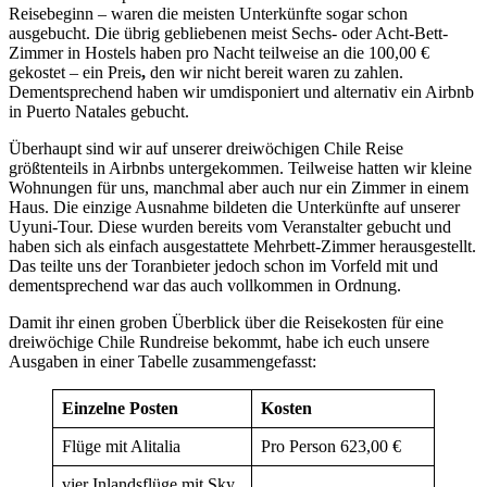
Reisebeginn – waren die meisten Unterkünfte sogar schon
ausgebucht. Die übrig gebliebenen meist Sechs- oder Acht-Bett-
Zimmer in Hostels haben pro Nacht teilweise an die 100,00 €
gekostet – ein Preis
,
den wir nicht bereit waren zu zahlen.
Dementsprechend haben wir umdisponiert und alternativ ein Airbnb
in Puerto Natales gebucht.
Überhaupt sind wir auf unserer dreiwöchigen Chile Reise
größtenteils in Airbnbs untergekommen. Teilweise hatten wir kleine
Wohnungen für uns, manchmal aber auch nur ein Zimmer in einem
Haus. Die einzige Ausnahme bildeten die Unterkünfte auf unserer
Uyuni-Tour. Diese wurden bereits vom Veranstalter gebucht und
haben sich als einfach ausgestattete Mehrbett-Zimmer herausgestellt.
Das teilte uns der Toranbieter jedoch schon im Vorfeld mit und
dementsprechend war das auch vollkommen in Ordnung.
Damit ihr einen groben Überblick über die Reisekosten für eine
dreiwöchige Chile Rundreise bekommt, habe ich euch unsere
Ausgaben in einer Tabelle zusammengefasst:
Einzelne Posten
Kosten
Flüge mit Alitalia
Pro Person 623,00 €
vier Inlandsflüge mit Sky