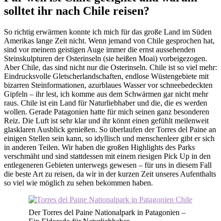
solltet ihr nach Chile reisen?
So richtig erwärmen konnte ich mich für das große Land im Süden
Amerikas lange Zeit nicht. Wenn jemand von Chile gesprochen hat,
sind vor meinem geistigen Auge immer die ernst aussehenden
Steinskulpturen der Osterinseln (sie heißen Moai) vorbeigezogen.
Aber Chile, das sind nicht nur die Osterinseln. Chile ist so viel mehr:
Eindrucksvolle Gletscherlandschaften, endlose Wüstengebiete mit
bizarren Steinformationen, azurblaues Wasser vor schneebedeckten
Gipfeln – ihr lest, ich komme aus dem Schwärmen gar nicht mehr
raus. Chile ist ein Land für Naturliebhaber und die, die es werden
wollen. Gerade Patagonien hatte für mich seinen ganz besonderen
Reiz. Die Luft ist sehr klar und ihr könnt einen gefühlt meilenweit
glasklaren Ausblick genießen. So überlaufen der Torres del Paine an
einigen Stellen sein kann, so idyllisch und menschenleer gibt er sich
in anderen Teilen. Wir haben die großen Highlights des Parks
verschmäht und sind stattdessen mit einem riesigen Pick Up in den
entlegeneren Gebieten unterwegs gewesen – für uns in diesem Fall
die beste Art zu reisen, da wir in der kurzen Zeit unseres Aufenthalts
so viel wie möglich zu sehen bekommen haben.
Der Torres del Paine Nationalpark in Patagonien –