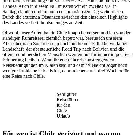
für unsere Verbindung von San Pedro de Atacama an die Küste des
Landes. Auch in diesem Fall mussten wir ein zweites Mal in
Santiago landen und konnten erst am nächsten Tag weiterreisen.
Durch die extremen Distanzen zwischen den einzelnen Highlights
des Landes verliert ihr also einiges an Zeit.
Obwohl unser Aufenthalt in Chile knapp bemessen und ich von der
ständigen Rumreiserei ziemlich kaputt war, bereue ich unserem
Abstecher nach Südamerika jedoch auf keinen Fall. Die vielfältige
Landschaft, der abenteuerliche Road Trip nach Bolivien und die
offenen und herzlichen Menschen werden mir für immer in positiver
Erinnerung bleiben. Wenn ihr euch über die anstrengenden
Reisebedingungen im Klaren seid und damit vielleicht sogar noch
weniger Probleme habt als ich, dann reichen auch drei Wochen für
eine Reise nach Chile.
Sehr guter
Reiseführer
für den
Chile-
Urlaub
Für wen ist Chile geeignet und warum