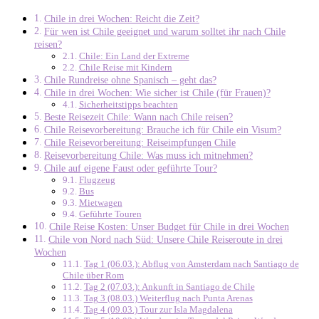
Chile in drei Wochen: Reicht die Zeit?
Für wen ist Chile geeignet und warum solltet ihr nach Chile
reisen?
Chile: Ein Land der Extreme
Chile Reise mit Kindern
Chile Rundreise ohne Spanisch – geht das?
Chile in drei Wochen: Wie sicher ist Chile (für Frauen)?
Sicherheitstipps beachten
Beste Reisezeit Chile: Wann nach Chile reisen?
Chile Reisevorbereitung: Brauche ich für Chile ein Visum?
Chile Reisevorbereitung: Reiseimpfungen Chile
Reisevorbereitung Chile: Was muss ich mitnehmen?
Chile auf eigene Faust oder geführte Tour?
Flugzeug
Bus
Mietwagen
Geführte Touren
Chile Reise Kosten: Unser Budget für Chile in drei Wochen
Chile von Nord nach Süd: Unsere Chile Reiseroute in drei
Wochen
Tag 1 (06.03.): Abflug von Amsterdam nach Santiago de
Chile über Rom
Tag 2 (07.03.): Ankunft in Santiago de Chile
Tag 3 (08.03.) Weiterflug nach Punta Arenas
Tag 4 (09.03.) Tour zur Isla Magdalena