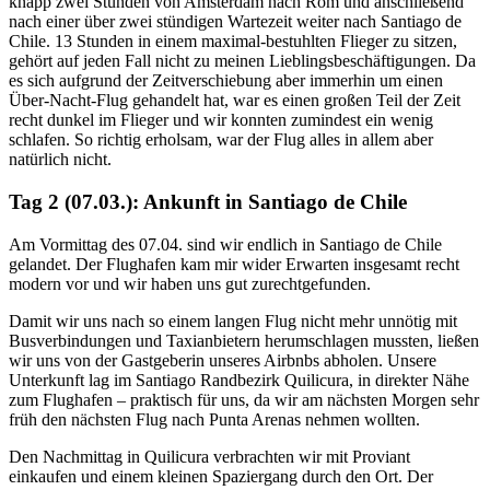
knapp zwei Stunden von Amsterdam nach Rom und anschließend
nach einer über zwei stündigen Wartezeit weiter nach Santiago de
Chile. 13 Stunden in einem maximal-bestuhlten Flieger zu sitzen,
gehört auf jeden Fall nicht zu meinen Lieblingsbeschäftigungen. Da
es sich aufgrund der Zeitverschiebung aber immerhin um einen
Über-Nacht-Flug gehandelt hat, war es einen großen Teil der Zeit
recht dunkel im Flieger und wir konnten zumindest ein wenig
schlafen. So richtig erholsam, war der Flug alles in allem aber
natürlich nicht.
Tag 2 (07.03.): Ankunft in Santiago de Chile
Am Vormittag des 07.04. sind wir endlich in Santiago de Chile
gelandet. Der Flughafen kam mir wider Erwarten insgesamt recht
modern vor und wir haben uns gut zurechtgefunden.
Damit wir uns nach so einem langen Flug nicht mehr unnötig mit
Busverbindungen und Taxianbietern herumschlagen mussten, ließen
wir uns von der Gastgeberin unseres Airbnbs abholen. Unsere
Unterkunft lag im Santiago Randbezirk Quilicura, in direkter Nähe
zum Flughafen – praktisch für uns, da wir am nächsten Morgen sehr
früh den nächsten Flug nach Punta Arenas nehmen wollten.
Den Nachmittag in Quilicura verbrachten wir mit Proviant
einkaufen und einem kleinen Spaziergang durch den Ort. Der